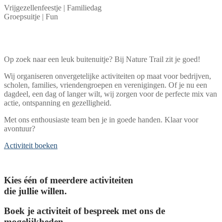
Vrijgezellenfeestje | Familiedag
Groepsuitje | Fun
De leukste buitenervaring
voor jou en je groep!
Op zoek naar een leuk buitenuitje? Bij Nature Trail zit je goed!
Wij organiseren onvergetelijke activiteiten op maat voor bedrijven,
scholen, families, vriendengroepen en verenigingen. Of je nu een
dagdeel, een dag of langer wilt, wij zorgen voor de perfecte mix van
actie, ontspanning en gezelligheid.
Met ons enthousiaste team ben je in goede handen. Klaar voor
avontuur?
Activiteit boeken
Zo werken wij.
Kies één of meerdere activiteiten
die jullie willen.
Boek je activiteit of bespreek met ons de
mogelijkheden.